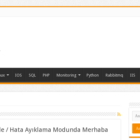
nux
IOS
SQL
PHP
Monitoring
Python
Rabbitmq
IIS
de / Hata Ayıklama Modunda Merhaba