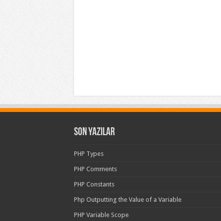
Son Yazılar
PHP Types
PHP Comments
PHP Constants
Php Outputting the Value of a Variable
PHP Variable Scope