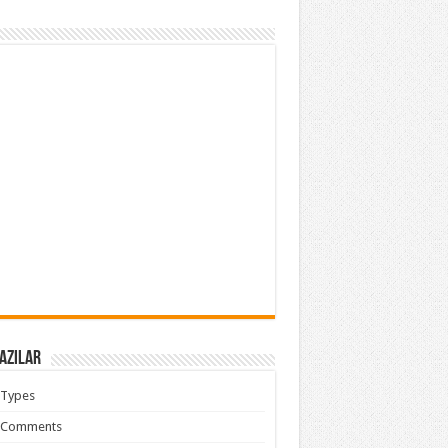
azılar
 Types
 Comments