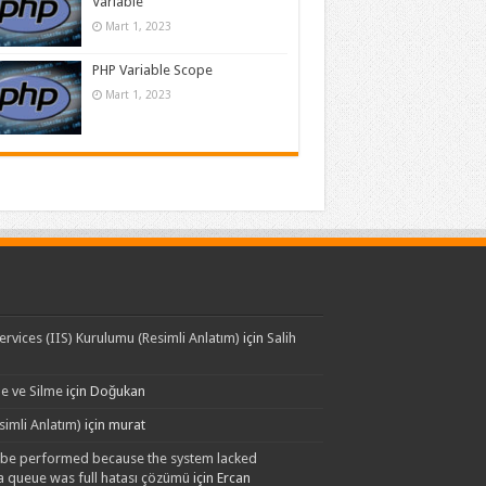
Variable
Mart 1, 2023
PHP Variable Scope
Mart 1, 2023
rvices (IIS) Kurulumu (Resimli Anlatım)
için
Salih
e ve Silme
için
Doğukan
imli Anlatım)
için
murat
t be performed because the system lacked
 a queue was full hatası çözümü
için
Ercan