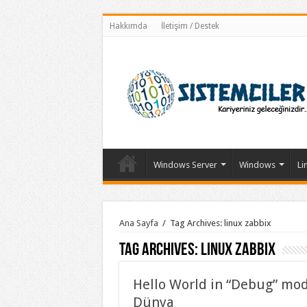
Hakkımda
İletişim / Destek
Windows Server
Windows
Li
Ana Sayfa
/
Tag Archives: linux zabbix
Tag Archives:
linux zabbix
Hello World in “Debug” mo
Dünya