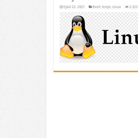
Eylül 22, 2021
Bash Script
,
Linux
2,323