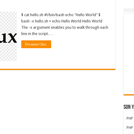
$ cat hello.sh #!/bin/bash echo "Hello World" $
bash -x hello.sh + echo Hello World Hello World
The -x argument enables you to walk through each
line in the script. …
Devamını Oku..
Son Y
PHP
PHP