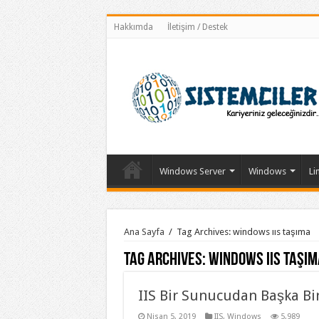
Hakkımda
İletişim / Destek
Windows Server
Windows
Li
Ana Sayfa
/
Tag Archives: windows ııs taşıma
Tag Archives:
windows ııs taşım
IIS Bir Sunucudan Başka Bi
Nisan 5, 2019
IIS
,
Windows
5,989