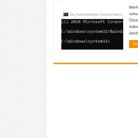
Merha
sunuc
Önce
Admin
isted
Dev