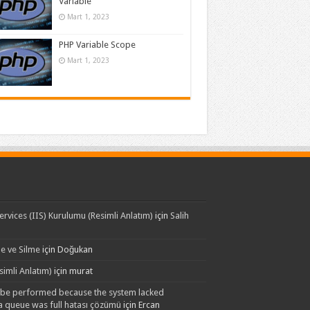
Variable
Mart 1, 2023
PHP Variable Scope
Mart 1, 2023
rvices (IIS) Kurulumu (Resimli Anlatım)
için
Salih
e ve Silme
için
Doğukan
imli Anlatım)
için
murat
t be performed because the system lacked
 a queue was full hatası çözümü
için
Ercan