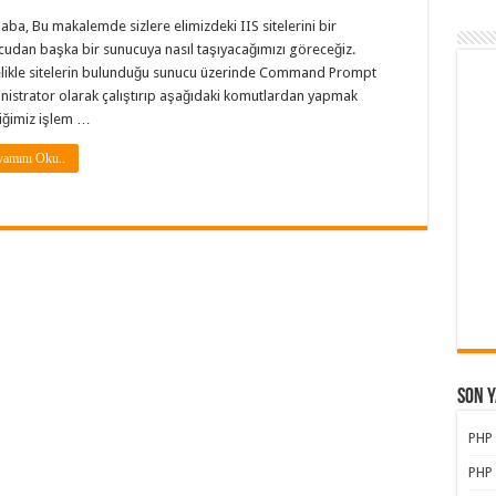
ba, Bu makalemde sizlere elimizdeki IIS sitelerini bir
udan başka bir sunucuya nasıl taşıyacağımızı göreceğiz.
likle sitelerin bulunduğu sunucu üzerinde Command Prompt
istrator olarak çalıştırıp aşağıdaki komutlardan yapmak
iğimiz işlem …
amını Oku..
Son Y
PHP
PHP