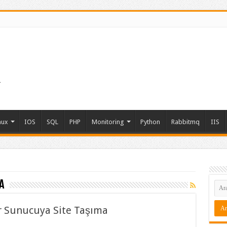
nux
IOS
SQL
PHP
Monitoring
Python
Rabbitmq
IIS
a
r Sunucuya Site Taşıma