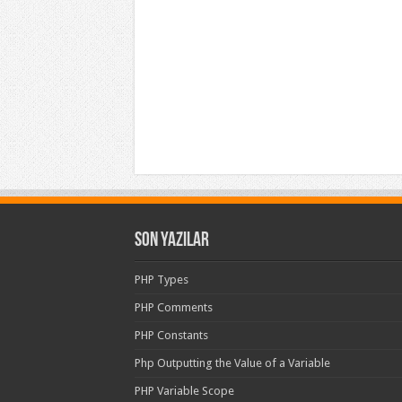
Son Yazılar
PHP Types
PHP Comments
PHP Constants
Php Outputting the Value of a Variable
PHP Variable Scope