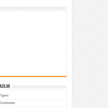
azılar
 Types
 Comments