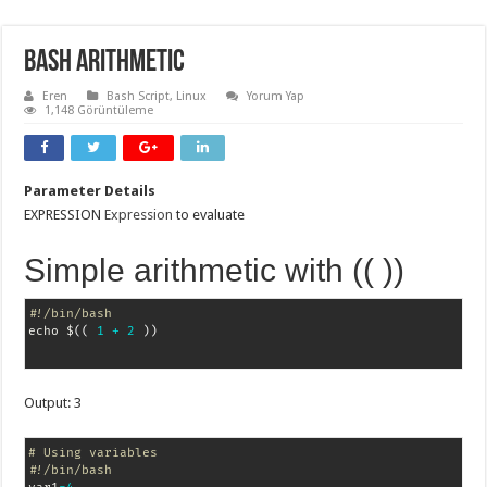
Bash Arithmetic
Eren
Bash Script
,
Linux
Yorum Yap
1,148 Görüntüleme
Parameter Details
EXPRESSION
Expression
to evaluate
Simple arithmetic with (( ))
#!/bin/bash
echo $
(
(
1
+
2
)
)
Output: 3
# Using variables
#!/bin/bash