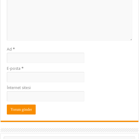
Ad
*
E-posta
*
İnternet sitesi