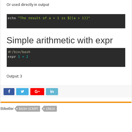
Or used directly in output
echo 
"The result of a + 1 is $((a + 1))"
Simple arithmetic with expr
#!/bin/bash
expr 
1
+
2
Output: 3
Etiketler
BASH SCRIPT
LINUX