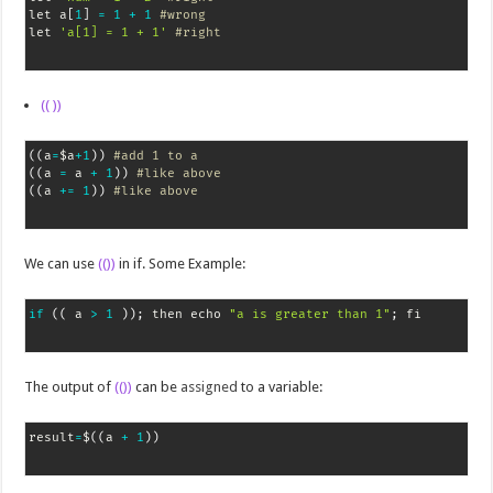
let a
[
1
]
=
1
+
1
#wrong
let 
'a[1] = 1 + 1'
#right
(( ))
(
(
a
=
$a
+
1
)
)
#add 1 to a
(
(
a 
=
 a 
+
1
)
)
#like above
(
(
a 
+=
1
)
)
#like above
We can use
(())
in if. Some Example:
if
(
(
 a 
>
1
)
)
;
 then echo 
"a is greater than 1"
;
 fi
The output of
(())
can be
assigned
to a variable:
result
=
$
(
(
a 
+
1
)
)