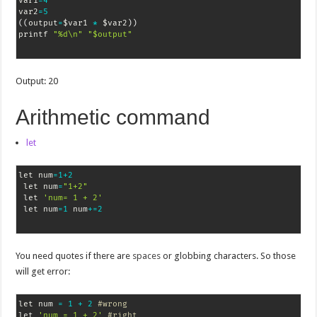
var1
=
4
var2
=
5
(
(
output
=
$var1 
*
 $var2
)
)
printf 
"%d\n"
"$output"
Output: 20
Arithmetic command
let
let num
=
1
+
2
 let num
=
"1+2"
 let 
'num= 1 + 2'
 let num
=
1
 num
+=
2
You need quotes if there are
spaces
or globbing characters. So those
will get error:
let num 
=
1
+
2
#wrong
let 
'num = 1 + 2'
#right