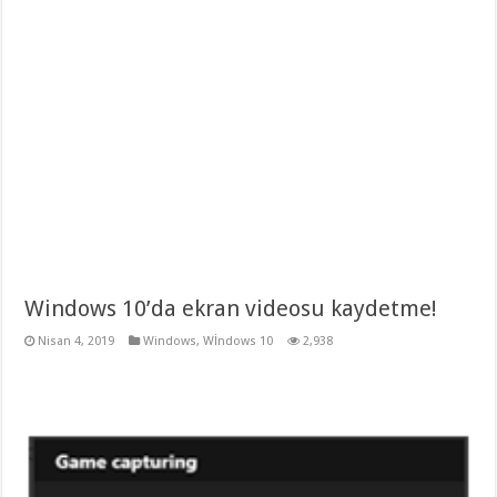
Windows 10’da ekran videosu kaydetme!
Nisan 4, 2019
Windows
,
Wİndows 10
2,938