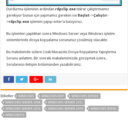
Durdurma işleminin ardından
rdpclip.exe
tekrar çalıştırmamız
gerekiyor bunun için yapmamız gereken ise
Başlat
->
Çalıştır
-
>
rdpclip.exe
işlemini yapıp enter’a basıyoruz.
Bu işlemleri yaptıktan sonra Windows Server veya Windows işletim
sistemlerinde dosya kopyalama sorununuz çözülmüş olacaktır.
Bu makelemde sizlere Uzak Masaüstü Dosya Kopyalama Yapıştırma
Sorunu anlattım. Bir sonraki makalemimizde görüşmek üzere..
Sorularınızı iletişim bölümünden yazabilirsiniz.
Etiketler
WINDOWS
WINDOWS RDP
WINDOWS SERVER
WINDOWS SERVER 2008
WINDOWS SERVER 2012
WINDOWS SERVER 2016
WINDOWS SERVER 2019
WINDOWS SERVIS
WINDOWS10