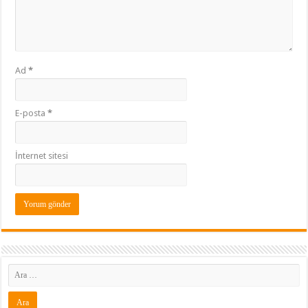
Ad
*
E-posta
*
İnternet sitesi