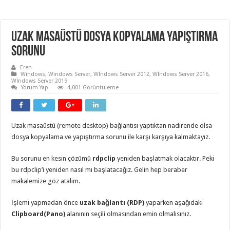
Uzak Masaüstü Dosya Kopyalama Yapıştırma
Sorunu
Eren
Windows
,
Windows Server
,
Wİndows Server 2012
,
Wİndows Server 2016
,
Wİndows Server 2019
Yorum Yap
4,001 Görüntüleme
Uzak masaüstü (remote desktop) bağlantısı yaptıktan nadirende olsa
dosya kopyalama ve yapıştırma sorunu ile karşı karşıya kalmaktayız.
Bu sorunu en kesin çözümü
rdpclip
yeniden başlatmak olacaktır. Peki
bu rdpclip’i yeniden nasıl mı başlatacağız. Gelin hep beraber
makalemize göz atalım.
İşlemi yapmadan önce
uzak bağlantı (RDP)
yaparken aşağıdaki
Clipboard(Pano)
alanının seçili olmasından emin olmalısınız.