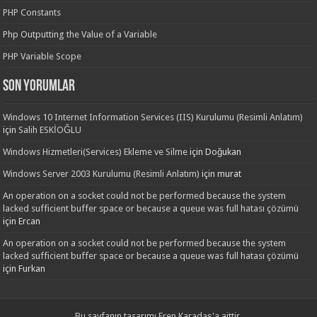
PHP Constants
Php Outputting the Value of a Variable
PHP Variable Scope
Son yorumlar
Windows 10 Internet Information Services (IIS) Kurulumu (Resimli Anlatım)
için
Salih ESKİOĞLU
Windows Hizmetleri(Services) Ekleme ve Silme
için
Doğukan
Windows Server 2003 Kurulumu (Resimli Anlatım)
için
murat
An operation on a socket could not be performed because the system
lacked sufficient buffer space or because a queue was full hatası çözümü
için
Ercan
An operation on a socket could not be performed because the system
lacked sufficient buffer space or because a queue was full hatası çözümü
için
Furkan
Bu sayfanın tasarımı
Eren Karadaş'a
aittir.