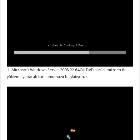
1- Microsoft Windows Server 2008 R2 64 Bit DVD sürücümüzden ön
yükleme yaparak kurulumumuzu başlatıyoruz.